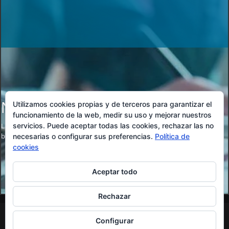
No se encontraron resultados
Utilizamos cookies propias y de terceros para garantizar el
funcionamiento de la web, medir su uso y mejorar nuestros
servicios. Puede aceptar todas las cookies, rechazar las no
La página solicitada no pudo encontrarse. Trate de perfeccionar su
búsqueda o utilice la navegación para localizar la entrada.
necesarias o configurar sus preferencias.
Política de
cookies
Aceptar todo
Rechazar
© Academia Ferlán 2026 - Plaza de San Agustín nº9
Configurar