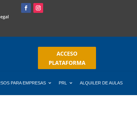
Legal
ACCESO
ACCESO
PLATAFORMA
PLATAFORMA
INICIO
SOS PARA EMPRESAS
PRL
ALQUILER DE AULAS
REFUERZO ESCOLAR
ACCESOS Y PRUEBAS LIB
INGLÉS
ESPAÑOL PARA EXTRAN