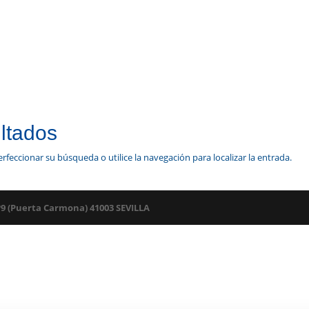
ltados
rfeccionar su búsqueda o utilice la navegación para localizar la entrada.
º9 (Puerta Carmona) 41003 SEVILLA