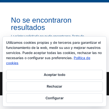
No se encontraron
resultados
La página solicitada no pudo encontrarse. Trate de
perfeccionar su búsqueda o utilice la navegación para
Utilizamos cookies propias y de terceros para garantizar el
localizar la entrada.
funcionamiento de la web, medir su uso y mejorar nuestros
servicios. Puede aceptar todas las cookies, rechazar las no
necesarias o configurar sus preferencias.
Política de
cookies
Aceptar todo
© Academia Ferlán 2026 - Plaza de San Agustín nº9
Rechazar
(Puerta Carmona) 41003 SEVILLA
Configurar